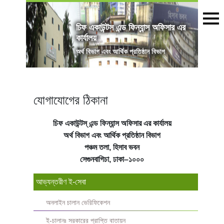
চিফ একাউন্টস এন্ড ফিন্যান্স অফিসার এর
কার্যালয়
অর্থ বিভাগ এবং আর্থিক প্রতিষ্ঠান বিভাগ
যোগাযোগের ঠিকানা
চিফ
একাউন্টস্
‌
এন্ড
ফিন্যান্স
অফিসার
এর
কার্যালয়
অর্থ
বিভাগ
এবং
আর্থিক
প্রতিষ্ঠান
বিভাগ
পঞ্চম
তলা
,
হিসাব
ভবন
সেগুনবাগিচা
,
ঢাকা
–
১০০০
আভ্যন্তরীণ ই-সেবা
অনলাইন চালান ভেরিফিকেশন
ই-চালানঃ সরকারের প্রাপ্তি বাতায়ন